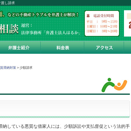
け渡し請求
事務所紹介
弁護士紹介
料金表
ア
賃滞納対策
>
少額請求
滞納している悪質な借家人には、少額訴訟や支払督促という法的手